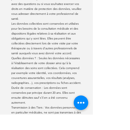
avez des questions ou si vous souhaitez exercer vos
droits en matière de protection des données, veuillez
vous adresser directement à votre professionnel de
santé.
Les données collectées sont conservées et utilisées
pour les besoins de la consultation médicale et des
dispositions légales relatives à sa réalisation et aux
obligations qui y sont liées. Elles peuvent être
collectées directement lors de votre visite par votre
thérapeute ou à travers d’autres professionnels de
santé auxquels vous avez donné votre accord.
Quelles données ? : Seules les données nécessaires
à l’établissement de votre dossier ainsi qu’à la
réalisation des soins sont collectées. Cela comprend
par exemple votre identité, vos coordonnées, vos
couvertures assurantielles, vos résultats (analyses,
radiographies…), vos prescriptions ou fiches accident.
Durée de conservation : Les données sont
conservées par principe durant 20 ans. Elles sont
ensuite détruites sauf s’il en a été convenu
autrement.
Transmission à des Tiers : Vos données personnelles,
en particulier médicales, ne sont pas transmises à des
Tiers, sauf si la loi l’impose ou si vous en faites la
demande. Par principe, vous autorisez la transmission
: