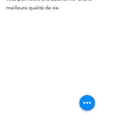
meilleure qualité de vie.
Nemow santé
c/o Cphysio Rive Thérapies